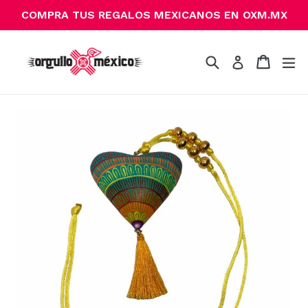
Ir
COMPRA TUS REGALOS MEXICANOS EN OXM.MX
directamente
al
contenido
Buscar
Carrito
Carrito
ex
Ingresar