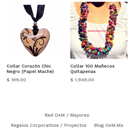
Collar Corazón Chic
Collar 100 Muñecos
Negro (Papel Mache)
Quitapenas
Precio
Precio
$ 199.00
$ 1,949.00
habitual
habitual
Red OxM / Mayoreo
Regalos Corporativos / Proyectos
Blog OxM.Mx