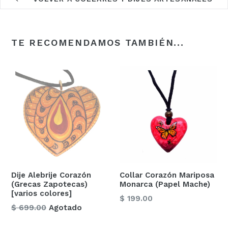
TE RECOMENDAMOS TAMBIÉN...
Dije Alebrije Corazón
Collar Corazón Mariposa
(Grecas Zapotecas)
Monarca (Papel Mache)
[varios colores]
Precio
$ 199.00
Precio
$ 699.00
Agotado
habitual
habitual