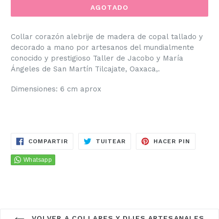
AGOTADO
Collar corazón alebrije de madera de copal
t
allado y
decorado a mano por artesanos del mundialmente
conocido y prestigioso Taller de Jacobo y María
Ángeles de San Martín Tilcajate, Oaxaca,.
Dimensiones: 6 cm aprox
COMPARTIR
TUITEAR
PINEAR
COMPARTIR
TUITEAR
HACER PIN
EN
EN
EN
FACEBOOK
TWITTER
PINTER
VOLVER A COLLARES Y DIJES ARTESANALES