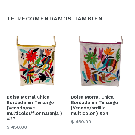
TE RECOMENDAMOS TAMBIÉN...
Bolsa Morral Chica
Bolsa Morral Chica
Bordada en Tenango
Bordada en Tenango
[Venado/ave
[Venado/ardilla
multicolor/flor naranja )
multicolor ) #24
#27
Precio
$ 450.00
Precio
$ 450.00
habitual
habitual