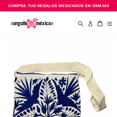
Ir
COMPRA TUS REGALOS MEXICANOS EN OXM.MX
directamente
al
contenido
Buscar
Carrito
Carrito
ex
Ingresar