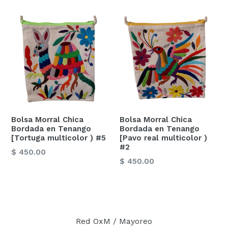
Bolsa Morral Chica
Bolsa Morral Chica
Bordada en Tenango
Bordada en Tenango
[Tortuga multicolor ) #5
[Pavo real multicolor )
#2
Precio
$ 450.00
Precio
$ 450.00
habitual
habitual
Red OxM / Mayoreo