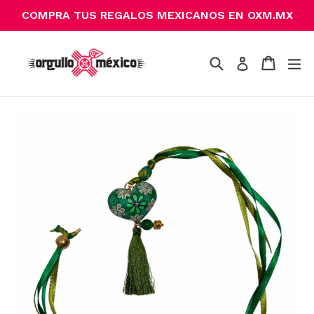
Ir
COMPRA TUS REGALOS MEXICANOS EN OXM.MX
directamente
al
contenido
Buscar
Carrito
Carrito
ex
Ingresar