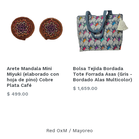
Arete Mandala Mini
Bolsa Tejida Bordada
Miyuki (elaborado con
Tote Forrada Asas (Gris -
hoja de pino) Cobre
Bordado Alas Multicolor)
Plata Café
Precio
$ 1,659.00
Precio
$ 499.00
habitual
habitual
Red OxM / Mayoreo