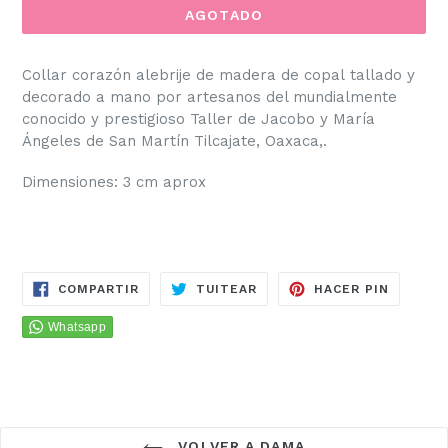
AGOTADO
Collar corazón alebrije de madera de copal
t
allado y
decorado a mano por artesanos del mundialmente
conocido y prestigioso Taller de Jacobo y María
Ángeles de San Martín Tilcajate, Oaxaca,.
Dimensiones: 3 cm aprox
COMPARTIR
TUITEAR
PINEAR
COMPARTIR
TUITEAR
HACER PIN
EN
EN
EN
FACEBOOK
TWITTER
PINTER
VOLVER A DAMA