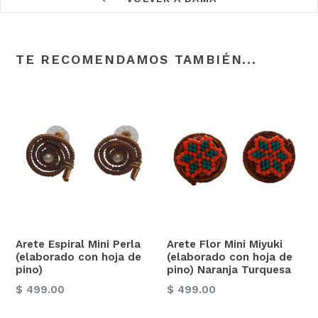
TE RECOMENDAMOS TAMBIÉN...
Arete Espiral Mini Perla
Arete Flor Mini Miyuki
(elaborado con hoja de
(elaborado con hoja de
pino)
pino) Naranja Turquesa
Precio
Precio
$ 499.00
$ 499.00
habitual
habitual