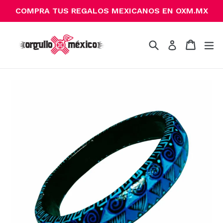
Ir
COMPRA TUS REGALOS MEXICANOS EN OXM.MX
directamente
al
contenido
Buscar
Carrito
Carrito
ex
Ingresar