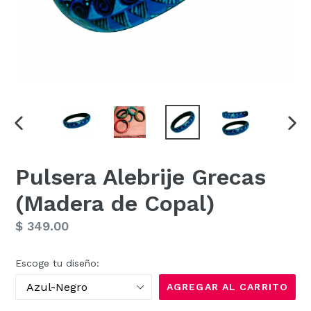
ANTERIOR
SIG
DIAPOSITIVA
DIAP
Pulsera Alebrije Grecas
(Madera de Copal)
Precio
$ 349.00
habitual
Escoge tu diseño:
AGREGAR AL CARRITO