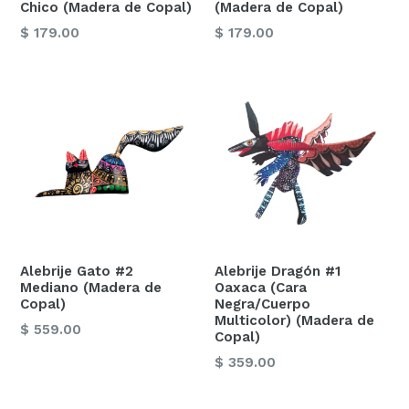
Chico (Madera de Copal)
(Madera de Copal)
Precio
Precio
$ 179.00
$ 179.00
habitual
habitual
Alebrije Gato #2
Alebrije Dragón #1
Mediano (Madera de
Oaxaca (Cara
Copal)
Negra/Cuerpo
Multicolor) (Madera de
Precio
$ 559.00
Copal)
habitual
Precio
$ 359.00
habitual