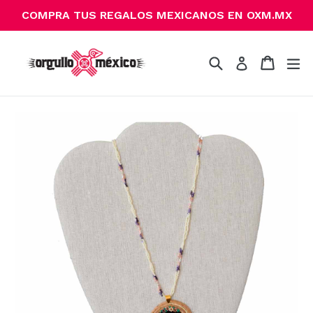
Ir
COMPRA TUS REGALOS MEXICANOS EN OXM.MX
directamente
al
contenido
Buscar
Carrito
Carrito
ex
Ingresar