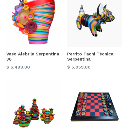
Vaso Alebrije Serpentina
Perrito Tachi Técnica
36
Serpentina
Precio
Precio
$ 5,489.00
$ 5,059.00
habitual
habitual