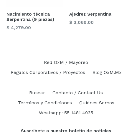
Nacimiento técnica
Ajedrez Serpentina
Serpentina (9 piezas)
Precio
$ 3,069.00
Precio
$ 4,279.00
habitual
habitual
Red OxM / Mayoreo
Regalos Corporativos / Proyectos
Blog OxM.Mx
Buscar
Contacto / Contact Us
Términos y Condiciones
Quiénes Somos
Whatsapp: 55 1481 4935
Suscríbete a nuestro boletín de noticias