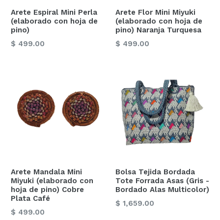
Arete Espiral Mini Perla
Arete Flor Mini Miyuki
(elaborado con hoja de
(elaborado con hoja de
pino)
pino) Naranja Turquesa
Precio
Precio
$ 499.00
$ 499.00
habitual
habitual
Arete Mandala Mini
Bolsa Tejida Bordada
Miyuki (elaborado con
Tote Forrada Asas (Gris -
hoja de pino) Cobre
Bordado Alas Multicolor)
Plata Café
Precio
$ 1,659.00
Precio
$ 499.00
habitual