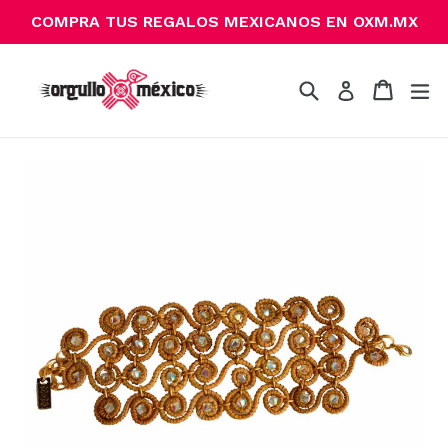
Ir
COMPRA TUS REGALOS MEXICANOS EN OXM.MX
directamente
al
contenido
Buscar
Carrito
Carrito
ex
Ingresar