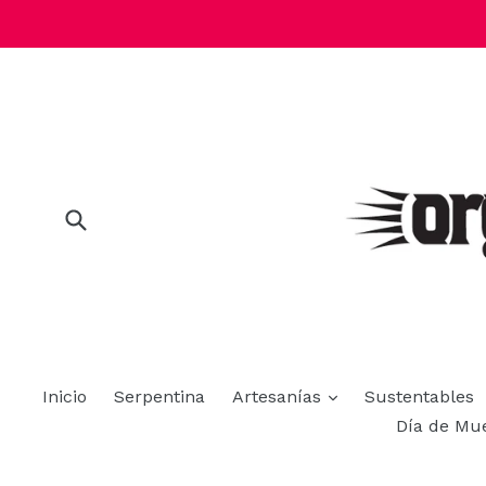
Ir
directamente
al
contenido
Buscar
expandir
Inicio
Serpentina
Artesanías
Sustentables
Día de Mu