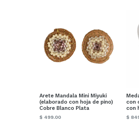
Arete Mandala Mini Miyuki
Meda
(elaborado con hoja de pino)
con 
Cobre Blanco Plata
con 
Precio
Preci
$ 499.00
$ 84
habitual
habit