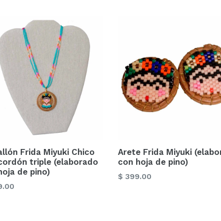
llón Frida Miyuki Chico
Arete Frida Miyuki (elab
cordón triple (elaborado
con hoja de pino)
hoja de pino)
Precio
$ 399.00
o
9.00
habitual
ual