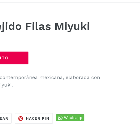
jido Filas Miyuki
ITO
l contemporánea mexicana, elaborada con
iyuki.
TUITEAR
PINEAR
EAR
HACER PIN
EN
EN
TWITTER
PINTEREST