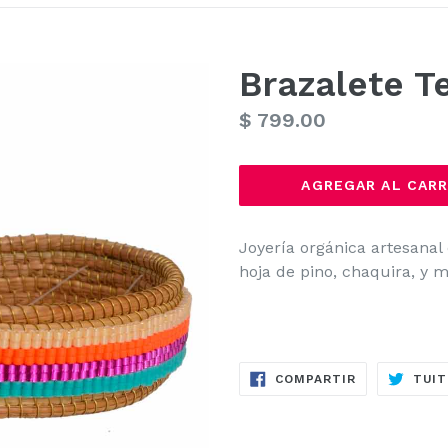
Brazalete Te
Precio
$ 799.00
habitual
AGREGAR AL CARR
Joyería orgánica artesana
hoja de pino, chaquira, y m
COMPARTIR
COMPARTIR
TUIT
EN
FACEBOOK