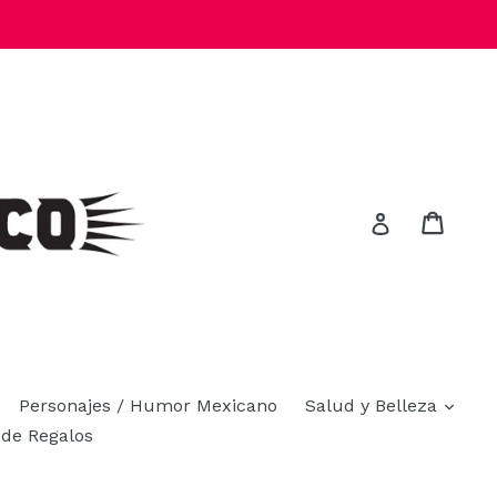
Carrit
Carrit
Ingresar
xpandir
expa
Personajes / Humor Mexicano
Salud y Belleza
 de Regalos