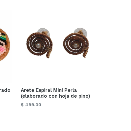
orado
Arete Espiral Mini Perla
(elaborado con hoja de pino)
Precio
$ 499.00
habitual