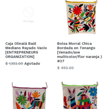
Caja Olinalá Baúl
Bolsa Morral Chica
Mediano Rayado Vacío
Bordada en Tenango
[ENTREPRENEURS
[Venado/ave
ORGANIZATION]
multicolor/flor naranja )
#27
Precio
$ 1,102.00
Agotado
Precio
$ 450.00
habitual
habitual