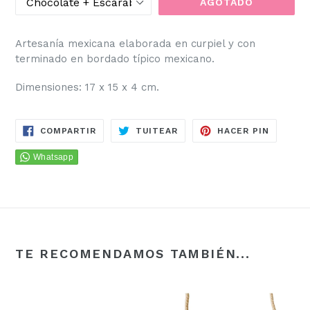
AGOTADO
Artesanía mexicana elaborada en curpiel y con
terminado en bordado típico mexicano.
Dimensiones: 17 x 15 x 4 cm.
COMPARTIR
TUITEAR
PINEAR
COMPARTIR
TUITEAR
HACER PIN
EN
EN
EN
FACEBOOK
TWITTER
PINTER
TE RECOMENDAMOS TAMBIÉN...