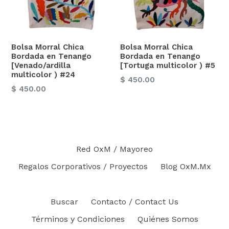
Bolsa Morral Chica
Bolsa Morral Chica
Bordada en Tenango
Bordada en Tenango
[Venado/ardilla
[Tortuga multicolor ) #5
multicolor ) #24
Precio
$ 450.00
Precio
$ 450.00
habitual
habitual
Red OxM / Mayoreo
Regalos Corporativos / Proyectos
Blog OxM.Mx
Buscar
Contacto / Contact Us
Términos y Condiciones
Quiénes Somos