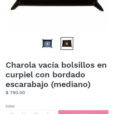
Charola vacía bolsillos en
curpiel con bordado
escarabajo (mediano)
Precio
$ 790.00
habitual
Color