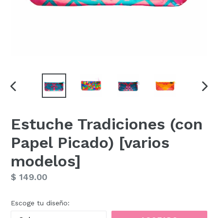
ANTERIOR
SIG
DIAPOSITIVA
DIAP
Estuche Tradiciones (con
Papel Picado) [varios
modelos]
Precio
$ 149.00
habitual
Escoge tu diseño: