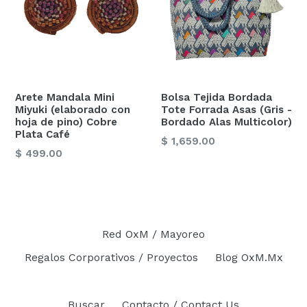
Arete Mandala Mini
Bolsa Tejida Bordada
Miyuki (elaborado con
Tote Forrada Asas (Gris -
hoja de pino) Cobre
Bordado Alas Multicolor)
Plata Café
Precio
$ 1,659.00
Precio
$ 499.00
habitual
habitual
Red OxM / Mayoreo
Regalos Corporativos / Proyectos
Blog OxM.Mx
Buscar
Contacto / Contact Us