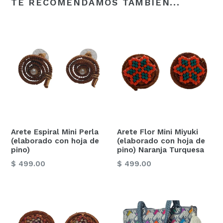
TE RECOMENDAMOS TAMBIÉN...
Arete Espiral Mini Perla
Arete Flor Mini Miyuki
(elaborado con hoja de
(elaborado con hoja de
pino)
pino) Naranja Turquesa
Precio
Precio
$ 499.00
$ 499.00
habitual
habitual