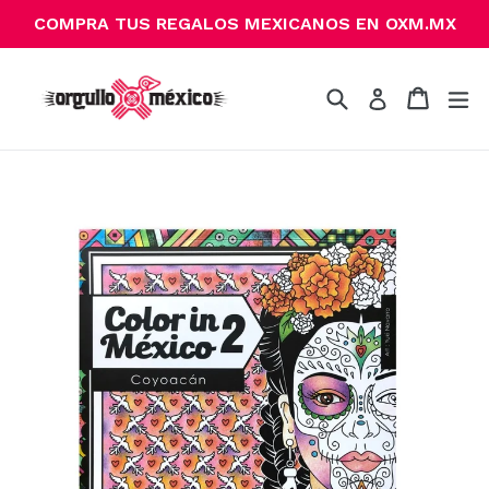
Ir
COMPRA TUS REGALOS MEXICANOS EN OXM.MX
directamente
al
contenido
Buscar
Carrito
Carrito
ex
Ingresar