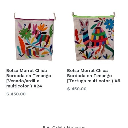
habitual
Bolsa Morral Chica
Bolsa Morral Chica
Bordada en Tenango
Bordada en Tenango
[Venado/ardilla
[Tortuga multicolor ) #5
multicolor ) #24
Precio
$ 450.00
Precio
$ 450.00
habitual
habitual
Red OxM / Mayoreo