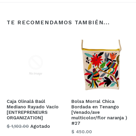
TE RECOMENDAMOS TAMBIÉN...
Caja Olinalá Baúl
Bolsa Morral Chica
Mediano Rayado Vacío
Bordada en Tenango
[ENTREPRENEURS
[Venado/ave
ORGANIZATION]
multicolor/flor naranja )
#27
Precio
$ 1,102.00
Agotado
Precio
$ 450.00
habitual