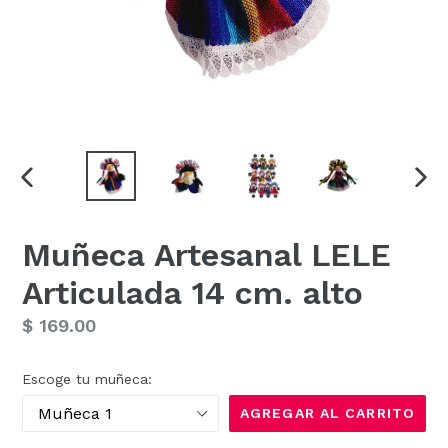
ANTERIOR
SIG
DIAPOSITIVA
DIAP
Muñeca Artesanal LELE
Articulada 14 cm. alto
Precio
$ 169.00
habitual
Escoge tu muñeca:
AGREGAR AL CARRITO