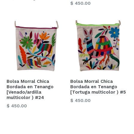
Precio
$ 450.00
habitual
habitual
Bolsa Morral Chica
Bolsa Morral Chica
Bordada en Tenango
Bordada en Tenango
[Venado/ardilla
[Tortuga multicolor ) #5
multicolor ) #24
Precio
$ 450.00
Precio
$ 450.00
habitual
habitual