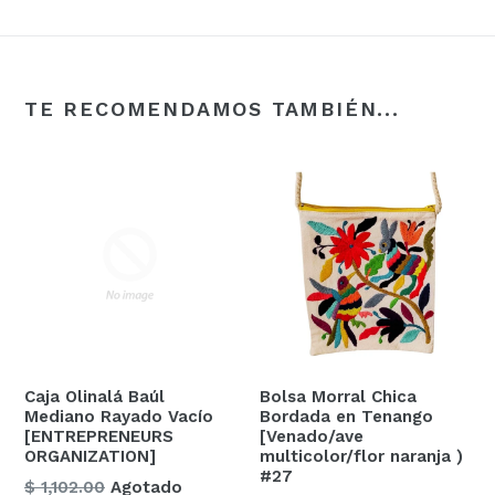
TE RECOMENDAMOS TAMBIÉN...
Caja Olinalá Baúl
Bolsa Morral Chica
Mediano Rayado Vacío
Bordada en Tenango
[ENTREPRENEURS
[Venado/ave
ORGANIZATION]
multicolor/flor naranja )
#27
Precio
$ 1,102.00
Agotado