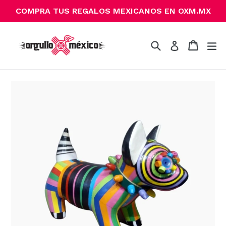
Ir
COMPRA TUS REGALOS MEXICANOS EN OXM.MX
directamente
al
contenido
Buscar
Carrito
Carrito
ex
Ingresar