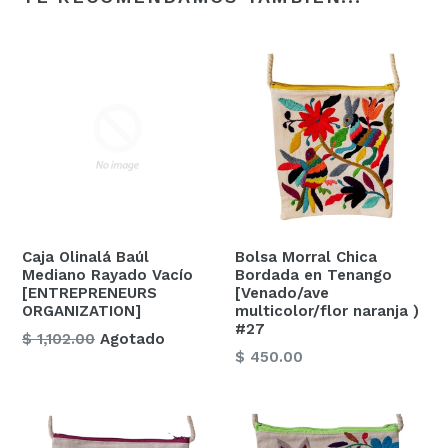
Caja Olinalá Baúl
Bolsa Morral Chica
Mediano Rayado Vacío
Bordada en Tenango
[ENTREPRENEURS
[Venado/ave
ORGANIZATION]
multicolor/flor naranja )
#27
Precio
$ 1,102.00
Agotado
Precio
$ 450.00
habitual
habitual