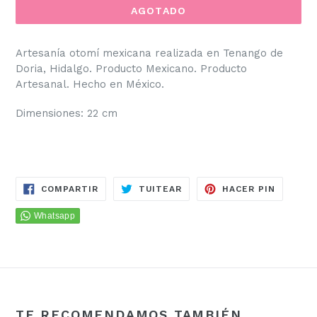
AGOTADO
Artesanía otomí mexicana realizada en Tenango de
Doria, Hidalgo.
Producto Mexicano.
Producto
Artesanal.
Hecho en México.
Dimensiones: 22 cm
COMPARTIR
TUITEAR
PINEAR
COMPARTIR
TUITEAR
HACER PIN
EN
EN
EN
FACEBOOK
TWITTER
PINTER
TE RECOMENDAMOS TAMBIÉN...