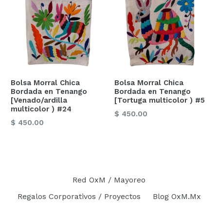
Bolsa Morral Chica
Bolsa Morral Chica
Bordada en Tenango
Bordada en Tenango
[Venado/ardilla
[Tortuga multicolor ) #5
multicolor ) #24
Precio
$ 450.00
Precio
$ 450.00
habitual
habitual
Red OxM / Mayoreo
Regalos Corporativos / Proyectos
Blog OxM.Mx