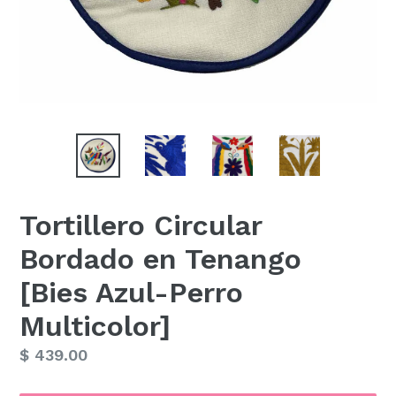
Tortillero Circular
Bordado en Tenango
[Bies Azul-Perro
Multicolor]
Precio
$ 439.00
habitual