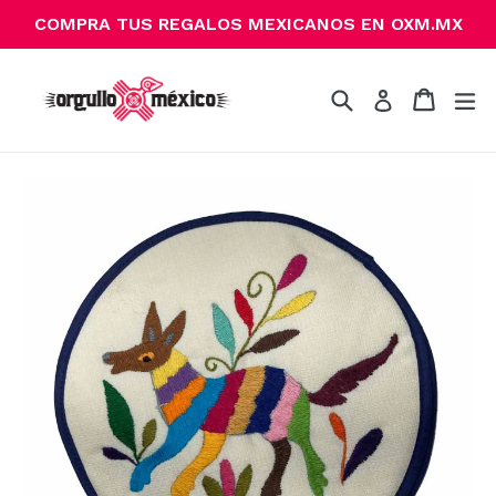
Ir
COMPRA TUS REGALOS MEXICANOS EN OXM.MX
directamente
al
contenido
Buscar
Carrito
Carrito
ex
Ingresar